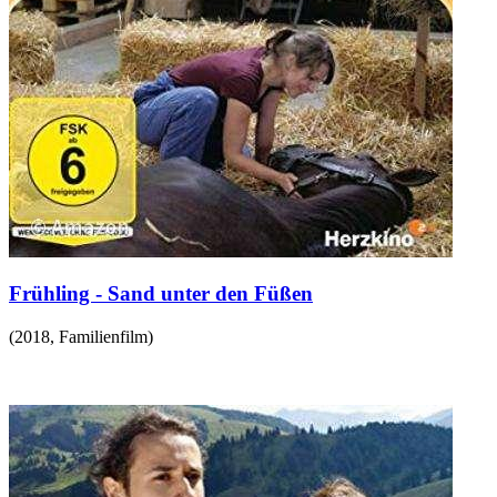
Frühling - Sand unter den Füßen
(
2018
,
Familienfilm
)