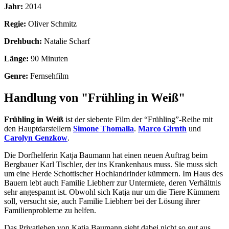
Jahr:
2014
Regie:
Oliver Schmitz
Drehbuch:
Natalie Scharf
Länge:
90 Minuten
Genre:
Fernsehfilm
Handlung von "Frühling in Weiß"
Frühling in Weiß
ist der siebente Film der “Frühling”-Reihe mit
den Hauptdarstellern
Simone Thomalla
.
Marco Girnth
und
Carolyn Genzkow
.
Die Dorfhelferin Katja Baumann hat einen neuen Auftrag beim
Bergbauer Karl Tischler, der ins Krankenhaus muss. Sie muss sich
um eine Herde Schottischer Hochlandrinder kümmern. Im Haus des
Bauern lebt auch Familie Liebherr zur Untermiete, deren Verhältnis
sehr angespannt ist. Obwohl sich Katja nur um die Tiere Kümmern
soll, versucht sie, auch Familie Liebherr bei der Lösung ihrer
Familienprobleme zu helfen.
Das Privatleben von Katja Baumann sieht dabei nicht so gut aus.