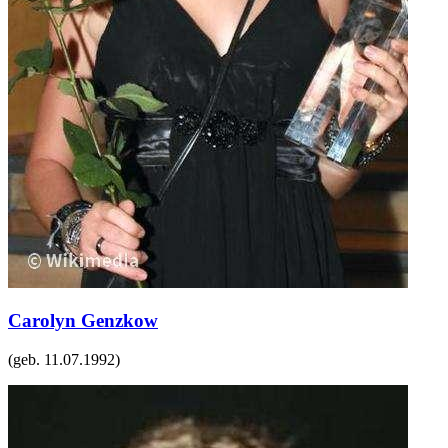
Carolyn Genzkow
(geb.
11.07.1992
)