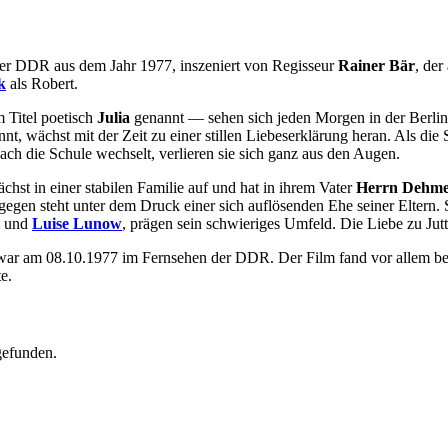
 der DDR aus dem Jahr 1977, inszeniert von Regisseur
Rainer Bär
, de
k
als Robert.
Titel poetisch
Julia
genannt — sehen sich jeden Morgen in der Berline
nt, wächst mit der Zeit zu einer stillen Liebeserklärung heran. Als di
ach die Schule wechselt, verlieren sie sich ganz aus den Augen.
hst in einer stabilen Familie auf und hat in ihrem Vater
Herrn Dehme
egen steht unter dem Druck einer sich auflösenden Ehe seiner Eltern. S
und
Luise Lunow
, prägen sein schwieriges Umfeld. Die Liebe zu Jutt
 war am 08.10.1977 im Fernsehen der DDR. Der Film fand vor allem be
e.
gefunden.