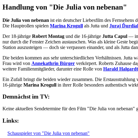
Handlung von "Die Julia von nebenan"
Die Julia von nebenan
ist ein deutscher Liebesfilm des Fernsehens
Die Hauptrollen spielen
Marina Krogull
als Jutta und
Juraj Ďurdia
Der 18-jährige
Robert Montag
und die 16-jährige
Jutta Capul
— im 
nur durch die Fenster Zeichen austauschen. Was als kleine Geste begin
Station auszusteigen — doch sie verpassen einander, und als Jutta dan
Die beiden kommen aus sehr unterschiedlichen Verhältnissen. Jutta wäc
Frau wird von
Annekathrin Bürger
verkörpert. Roberts Zuhause dag
weitere Familienmitglieder, darunter eine Rolle von
Harald Halgardt
Ein Zufall bringt die beiden wieder zusammen. Die Erstausstrahlung
16-jährige
Marina Krogull
in ihrer Rolle besonders authentisch wirkt
Demnächst im TV:
Keine aktuellen Sendetermine für den Film "Die Julia von nebenan" 
Links:
Schauspieler von "Die Julia von nebenan"