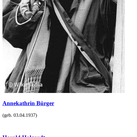
Annekathrin Bürger
(geb.
03.04.1937
)