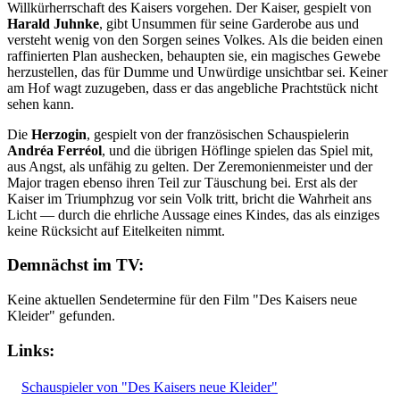
Willkürherrschaft des Kaisers vorgehen. Der Kaiser, gespielt von
Harald Juhnke
, gibt Unsummen für seine Garderobe aus und
versteht wenig von den Sorgen seines Volkes. Als die beiden einen
raffinierten Plan aushecken, behaupten sie, ein magisches Gewebe
herzustellen, das für Dumme und Unwürdige unsichtbar sei. Keiner
am Hof wagt zuzugeben, dass er das angebliche Prachtstück nicht
sehen kann.
Die
Herzogin
, gespielt von der französischen Schauspielerin
Andréa Ferréol
, und die übrigen Höflinge spielen das Spiel mit,
aus Angst, als unfähig zu gelten. Der Zeremonienmeister und der
Major tragen ebenso ihren Teil zur Täuschung bei. Erst als der
Kaiser im Triumphzug vor sein Volk tritt, bricht die Wahrheit ans
Licht — durch die ehrliche Aussage eines Kindes, das als einziges
keine Rücksicht auf Eitelkeiten nimmt.
Demnächst im TV:
Keine aktuellen Sendetermine für den Film "Des Kaisers neue
Kleider" gefunden.
Links:
Schauspieler von "Des Kaisers neue Kleider"