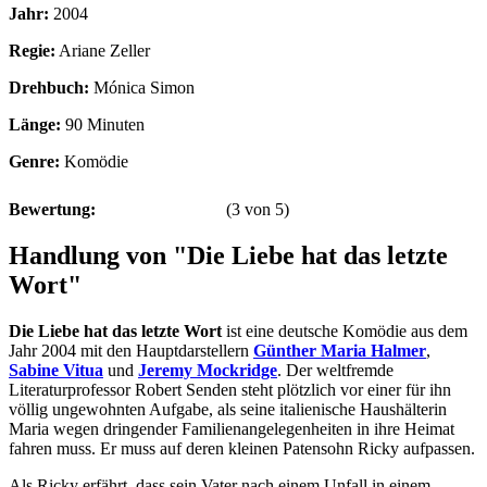
Jahr:
2004
Regie:
Ariane Zeller
Drehbuch:
Mónica Simon
Länge:
90 Minuten
Genre:
Komödie
Bewertung:
(
3
von
5
)
Handlung von "Die Liebe hat das letzte
Wort"
Die Liebe hat das letzte Wort
ist eine deutsche Komödie aus dem
Jahr 2004 mit den Hauptdarstellern
Günther Maria Halmer
,
Sabine Vitua
und
Jeremy Mockridge
. Der weltfremde
Literaturprofessor Robert Senden steht plötzlich vor einer für ihn
völlig ungewohnten Aufgabe, als seine italienische Haushälterin
Maria wegen dringender Familienangelegenheiten in ihre Heimat
fahren muss. Er muss auf deren kleinen Patensohn Ricky aufpassen.
Als Ricky erfährt, dass sein Vater nach einem Unfall in einem