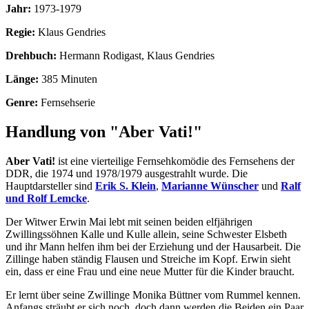
Jahr:
1973-1979
Regie:
Klaus Gendries
Drehbuch:
Hermann Rodigast, Klaus Gendries
Länge:
385 Minuten
Genre:
Fernsehserie
Handlung von "Aber Vati!"
Aber Vati!
ist eine vierteilige Fernsehkomödie des Fernsehens der
DDR, die 1974 und 1978/1979 ausgestrahlt wurde. Die
Hauptdarsteller sind
Erik S. Klein
,
Marianne Wünscher
und
Ralf
und Rolf Lemcke
.
Der Witwer Erwin Mai lebt mit seinen beiden elfjährigen
Zwillingssöhnen Kalle und Kulle allein, seine Schwester Elsbeth
und ihr Mann helfen ihm bei der Erziehung und der Hausarbeit. Die
Zillinge haben ständig Flausen und Streiche im Kopf. Erwin sieht
ein, dass er eine Frau und eine neue Mutter für die Kinder braucht.
Er lernt über seine Zwillinge Monika Büttner vom Rummel kennen.
Anfangs sträubt er sich noch, doch dann werden die Beiden ein Paar