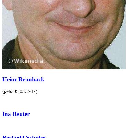
Heinz Rennhack
(geb.
05.03.1937
)
Ina Reuter
Berthold Schulze