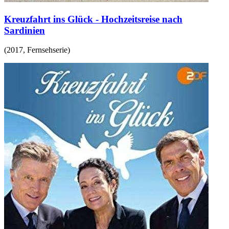
Kreuzfahrt ins Glück - Hochzeitsreise nach
Sardinien
(
2017
,
Fernsehserie
)