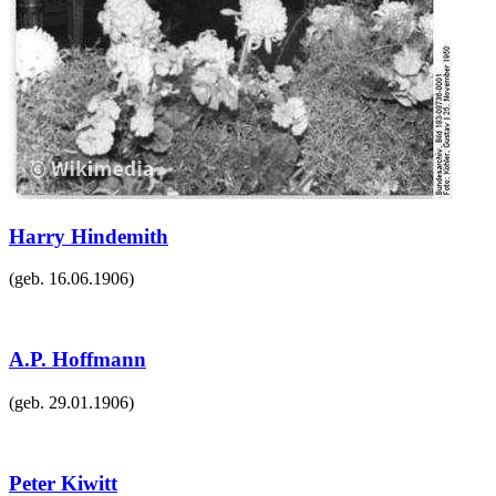
Harry Hindemith
(geb.
16.06.1906
)
A.P. Hoffmann
(geb.
29.01.1906
)
Peter Kiwitt