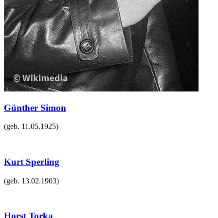
Günther Simon
(geb.
11.05.1925
)
Kurt Sperling
(geb.
13.02.1903
)
Horst Torka