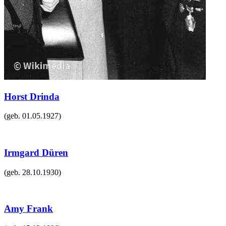
Horst Drinda
(geb.
01.05.1927
)
Irmgard Düren
(geb.
28.10.1930
)
Amy Frank