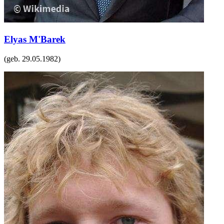
Elyas M'Barek
(geb.
29.05.1982
)