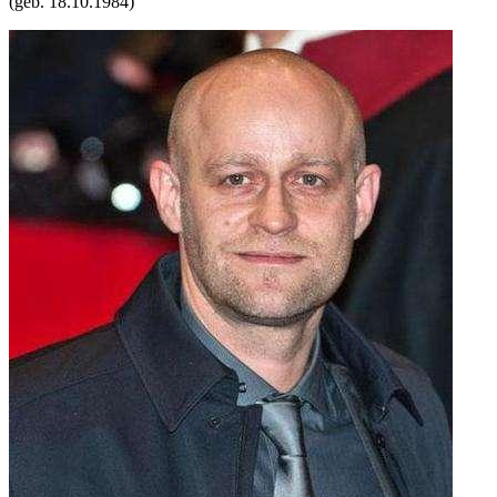
(geb.
18.10.1984
)