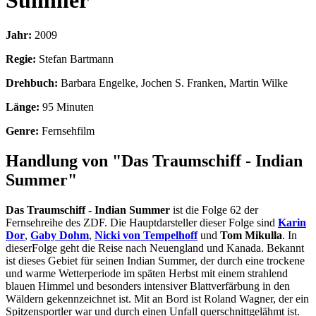
Summer
Jahr:
2009
Regie:
Stefan Bartmann
Drehbuch:
Barbara Engelke, Jochen S. Franken, Martin Wilke
Länge:
95 Minuten
Genre:
Fernsehfilm
Handlung von "Das Traumschiff - Indian
Summer"
Das Traumschiff - Indian Summer
ist die Folge 62 der
Fernsehreihe des ZDF. Die Hauptdarsteller dieser Folge sind
Karin
Dor
,
Gaby Dohm
,
Nicki von Tempelhoff
und
Tom Mikulla
. In
dieserFolge geht die Reise nach Neuengland und Kanada. Bekannt
ist dieses Gebiet für seinen Indian Summer, der durch eine trockene
und warme Wetterperiode im späten Herbst mit einem strahlend
blauen Himmel und besonders intensiver Blattverfärbung in den
Wäldern gekennzeichnet ist. Mit an Bord ist Roland Wagner, der ein
Spitzensportler war und durch einen Unfall querschnittgelähmt ist.