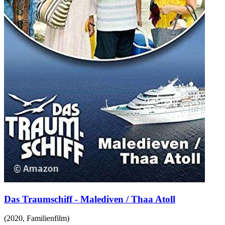
Das Traumschiff - Malediven / Thaa Atoll
(
2020
,
Familienfilm
)