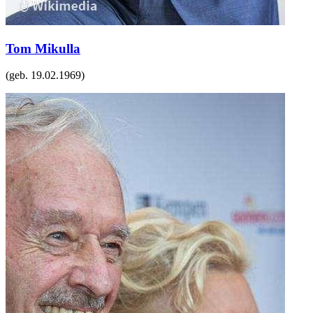
Tom Mikulla
(geb.
19.02.1969
)