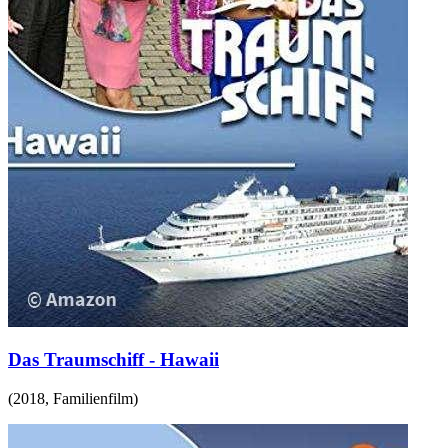
Das Traumschiff - Hawaii
(
2018
,
Familienfilm
)