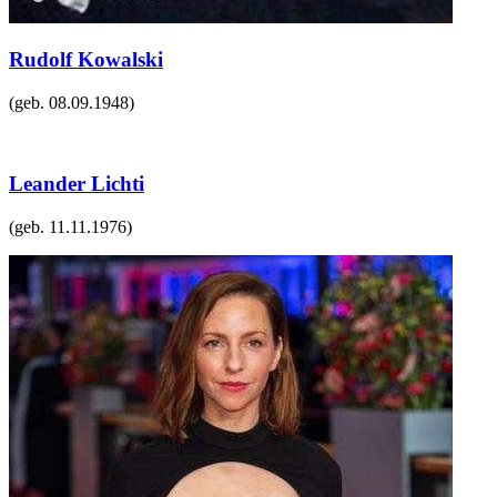
Rudolf Kowalski
(geb.
08.09.1948
)
Leander Lichti
(geb.
11.11.1976
)