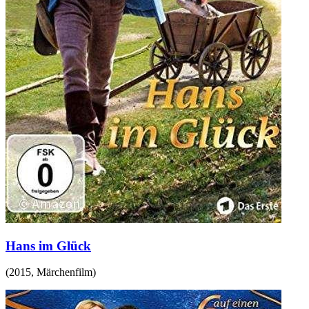
Hans im Glück
(
2015
,
Märchenfilm
)