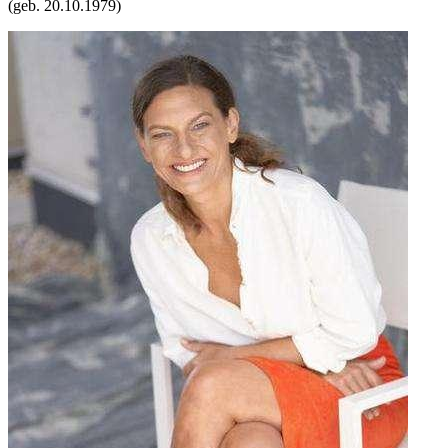
(geb.
20.10.1979
)