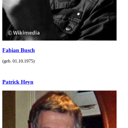
Fabian Busch
(geb.
01.10.1975
)
Patrick Heyn