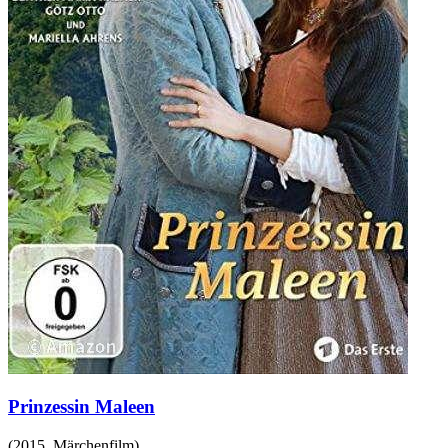
Prinzessin Maleen
(
2015
,
Märchenfilm
)