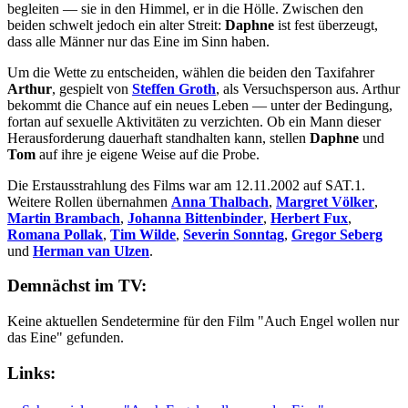
begleiten — sie in den Himmel, er in die Hölle. Zwischen den
beiden schwelt jedoch ein alter Streit:
Daphne
ist fest überzeugt,
dass alle Männer nur das Eine im Sinn haben.
Um die Wette zu entscheiden, wählen die beiden den Taxifahrer
Arthur
, gespielt von
Steffen Groth
, als Versuchsperson aus. Arthur
bekommt die Chance auf ein neues Leben — unter der Bedingung,
fortan auf sexuelle Aktivitäten zu verzichten. Ob ein Mann dieser
Herausforderung dauerhaft standhalten kann, stellen
Daphne
und
Tom
auf ihre je eigene Weise auf die Probe.
Die Erstausstrahlung des Films war am 12.11.2002 auf SAT.1.
Weitere Rollen übernahmen
Anna Thalbach
,
Margret Völker
,
Martin Brambach
,
Johanna Bittenbinder
,
Herbert Fux
,
Romana Pollak
,
Tim Wilde
,
Severin Sonntag
,
Gregor Seberg
und
Herman van Ulzen
.
Demnächst im TV:
Keine aktuellen Sendetermine für den Film "Auch Engel wollen nur
das Eine" gefunden.
Links: