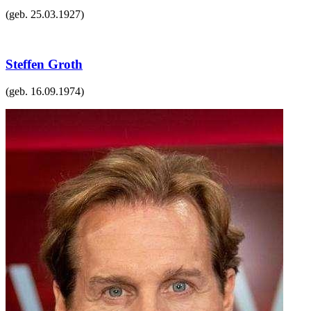
(geb.
25.03.1927
)
Steffen Groth
(geb.
16.09.1974
)