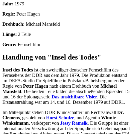
Jahr:
1979
Regie:
Peter Hagen
Drehbuch:
Michael Mansfeld
Länge:
2 Teile
Genre:
Fernsehfilm
Handlung von "Insel des Todes"
Insel des Todes
ist ein zweiteiliger deutscher Fernsehfilm des
Fernsehens der DDR aus dem Jahr 1979. Die Produktion entstand
im DEFA-Studio für Spielfilme in Potsdam-Babelsberg unter der
Regie von
Peter Hagen
nach einem Drehbuch von
Michael
Mansfeld
. Die beiden Teile bilden die abschließenden Episoden 15
und 16 der Spionageserie
Das unsichtbare Visier
. Die
Erstausstrahlung war am 14. und 16. Dezember 1979 auf DDR1.
Im Mittelpunkt stehen DDR-Kundschafter um Rechtsanwalt
Dr.
Clemens
, gespielt von
Horst Schulze
, und Agentin
Winnie
Winkelmann
, verkörpert von
Jessy Rameik
. Die Gruppe ist einer
internationalen Verschwörung auf der Spur, die sich Geheimapparat
der Revolutionären Aktion nennt. Dieser Apparat wird von der CIA