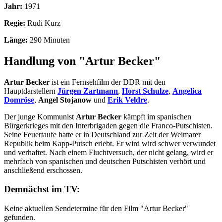
Jahr:
1971
Regie:
Rudi Kurz
Länge:
290 Minuten
Handlung von "Artur Becker"
Artur Becker
ist ein Fernsehfilm der DDR mit den
Hauptdarstellern
Jürgen Zartmann
,
Horst Schulze
,
Angelica
Domröse
,
Angel Stojanow
und
Erik Veldre
.
Der junge Kommunist
Artur Becker
kämpft im spanischen
Bürgerkrieges mit den Interbrigaden gegen die Franco-Putschisten.
Seine Feuertaufe hatte er in Deutschland zur Zeit der Weimarer
Republik beim Kapp-Putsch erlebt. Er wird wird schwer verwundet
und verhaftet. Nach einem Fluchtversuch, der nicht gelang, wird er
mehrfach von spanischen und deutschen Putschisten verhört und
anschließend erschossen.
Demnächst im TV:
Keine aktuellen Sendetermine für den Film "Artur Becker"
gefunden.