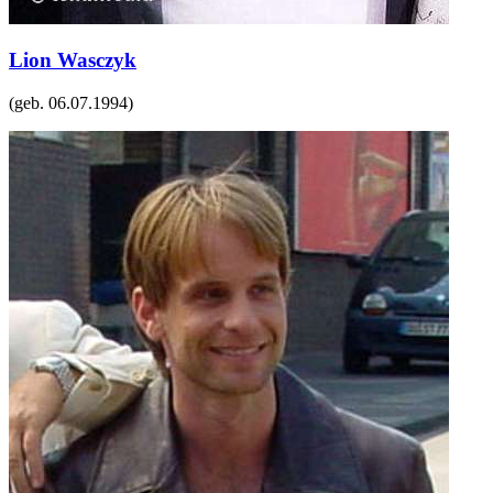
Lion Wasczyk
(geb.
06.07.1994
)