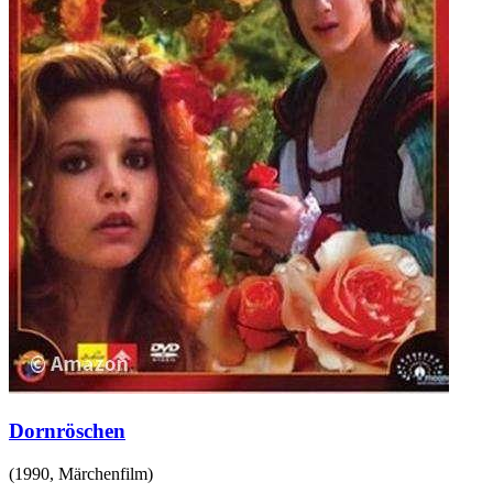
Dornröschen
(
1990
,
Märchenfilm
)