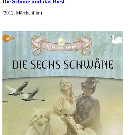
Die Schöne und das Biest
(
2012
,
Märchenfilm
)