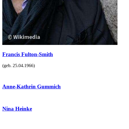
Francis Fulton-Smith
(geb.
25.04.1966
)
Anne-Kathrin Gummich
Nina Heinke