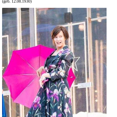
(geb.
12.08.1930
)