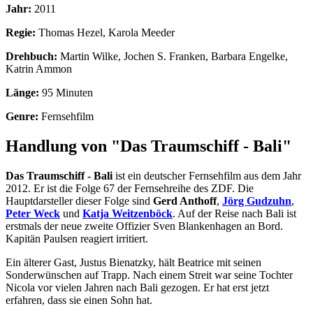
Jahr:
2011
Regie:
Thomas Hezel, Karola Meeder
Drehbuch:
Martin Wilke, Jochen S. Franken, Barbara Engelke,
Katrin Ammon
Länge:
95 Minuten
Genre:
Fernsehfilm
Handlung von "Das Traumschiff - Bali"
Das Traumschiff - Bali
ist ein deutscher Fernsehfilm aus dem Jahr
2012. Er ist die Folge 67 der Fernsehreihe des ZDF. Die
Hauptdarsteller dieser Folge sind
Gerd Anthoff
,
Jörg Gudzuhn
,
Peter Weck
und
Katja Weitzenböck
. Auf der Reise nach Bali ist
erstmals der neue zweite Offizier Sven Blankenhagen an Bord.
Kapitän Paulsen reagiert irritiert.
Ein älterer Gast, Justus Bienatzky, hält Beatrice mit seinen
Sonderwünschen auf Trapp. Nach einem Streit war seine Tochter
Nicola vor vielen Jahren nach Bali gezogen. Er hat erst jetzt
erfahren, dass sie einen Sohn hat.