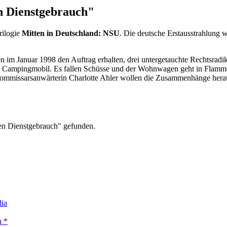
n Dienstgebrauch"
Trilogie
Mitten in Deutschland: NSU
. Die deutsche Erstausstrahlung w
ten im Januar 1998 den Auftrag erhalten, drei untergetauchte Rechtsradi
iges Campingmobil. Es fallen Schüsse und der Wohnwagen geht in Fla
d Kommissarsanwärterin Charlotte Ahler wollen die Zusammenhänge herau
den Dienstgebrauch" gefunden.
dia
n *