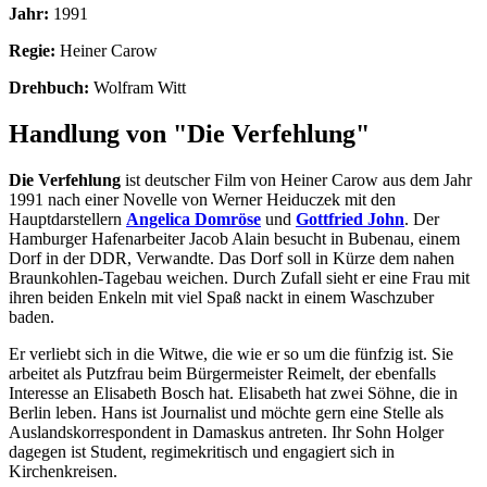
Jahr:
1991
Regie:
Heiner Carow
Drehbuch:
Wolfram Witt
Handlung von "Die Verfehlung"
Die Verfehlung
ist deutscher Film von Heiner Carow aus dem Jahr
1991 nach einer Novelle von Werner Heiduczek mit den
Hauptdarstellern
Angelica Domröse
und
Gottfried John
. Der
Hamburger Hafenarbeiter Jacob Alain besucht in Bubenau, einem
Dorf in der DDR, Verwandte. Das Dorf soll in Kürze dem nahen
Braunkohlen-Tagebau weichen. Durch Zufall sieht er eine Frau mit
ihren beiden Enkeln mit viel Spaß nackt in einem Waschzuber
baden.
Er verliebt sich in die Witwe, die wie er so um die fünfzig ist. Sie
arbeitet als Putzfrau beim Bürgermeister Reimelt, der ebenfalls
Interesse an Elisabeth Bosch hat. Elisabeth hat zwei Söhne, die in
Berlin leben. Hans ist Journalist und möchte gern eine Stelle als
Auslandskorrespondent in Damaskus antreten. Ihr Sohn Holger
dagegen ist Student, regimekritisch und engagiert sich in
Kirchenkreisen.