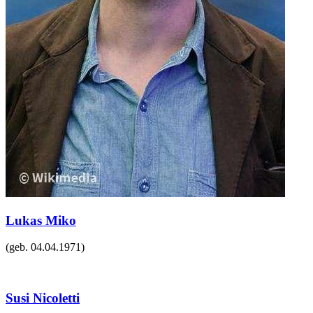
Lukas Miko
(geb.
04.04.1971
)
Susi Nicoletti