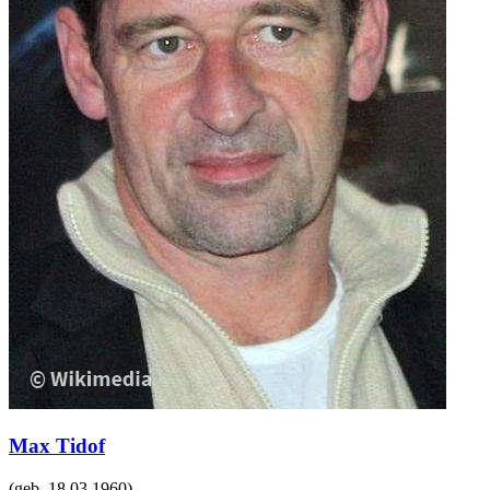
Max Tidof
(geb.
18.03.1960
)