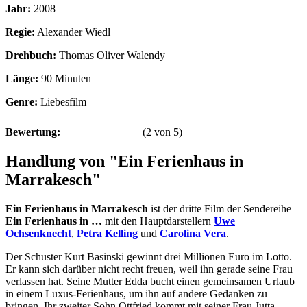
Jahr:
2008
Regie:
Alexander Wiedl
Drehbuch:
Thomas Oliver Walendy
Länge:
90 Minuten
Genre:
Liebesfilm
Bewertung:
(
2
von
5
)
Handlung von "Ein Ferienhaus in
Marrakesch"
Ein Ferienhaus in Marrakesch
ist der dritte Film der Sendereihe
Ein Ferienhaus in …
mit den Hauptdarstellern
Uwe
Ochsenknecht
,
Petra Kelling
und
Carolina Vera
.
Der Schuster Kurt Basinski gewinnt drei Millionen Euro im Lotto.
Er kann sich darüber nicht recht freuen, weil ihn gerade seine Frau
verlassen hat. Seine Mutter Edda bucht einen gemeinsamen Urlaub
in einem Luxus-Ferienhaus, um ihn auf andere Gedanken zu
bringen. Ihr zweiter Sohn Ottfried kommt mit seiner Frau Jutta