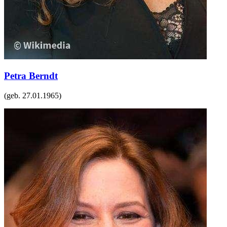
Petra Berndt
(geb.
27.01.1965
)