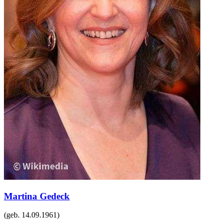
Martina Gedeck
(geb.
14.09.1961
)