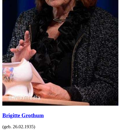
Brigitte Grothum
(geb.
26.02.1935
)