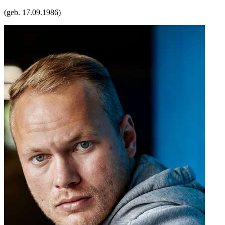
(geb.
17.09.1986
)