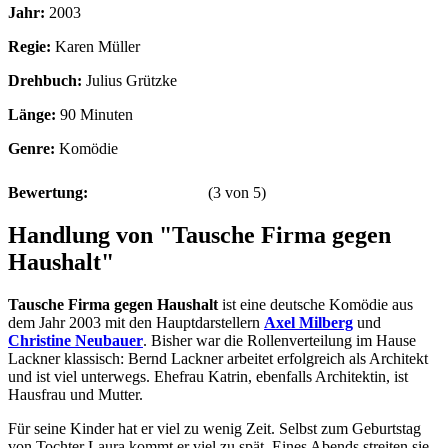
Jahr:
2003
Regie:
Karen Müller
Drehbuch:
Julius Grützke
Länge:
90 Minuten
Genre:
Komödie
Bewertung:
(
3
von
5
)
Handlung von "Tausche Firma gegen
Haushalt"
Tausche Firma gegen Haushalt
ist eine deutsche Komödie aus
dem Jahr 2003 mit den Hauptdarstellern
Axel Milberg
und
Christine Neubauer
. Bisher war die Rollenverteilung im Hause
Lackner klassisch: Bernd Lackner arbeitet erfolgreich als Architekt
und ist viel unterwegs. Ehefrau Katrin, ebenfalls Architektin, ist
Hausfrau und Mutter.
Für seine Kinder hat er viel zu wenig Zeit. Selbst zum Geburtstag
von Tochter Laura kommt er viel zu spät. Eines Abends streiten sie