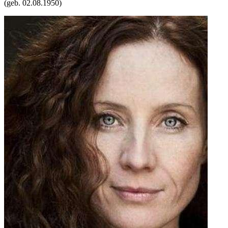
(geb.
02.08.1950
)