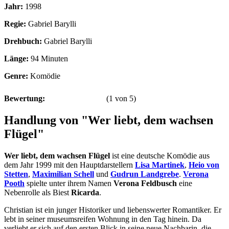
Jahr:
1998
Regie:
Gabriel Barylli
Drehbuch:
Gabriel Barylli
Länge:
94 Minuten
Genre:
Komödie
Bewertung:
(
1
von
5
)
Handlung von "Wer liebt, dem wachsen
Flügel"
Wer liebt, dem wachsen Flügel
ist eine deutsche Komödie aus
dem Jahr 1999 mit den Hauptdarstellern
Lisa Martinek
,
Heio von
Stetten
,
Maximilian Schell
und
Gudrun Landgrebe
.
Verona
Pooth
spielte unter ihrem Namen
Verona Feldbusch
eine
Nebenrolle als Biest
Ricarda
.
Christian ist ein junger Historiker und liebenswerter Romantiker. Er
lebt in seiner museumsreifen Wohnung in den Tag hinein. Da
verliebt er sich auf den ersten Blick in seine neue Nachbarin, die