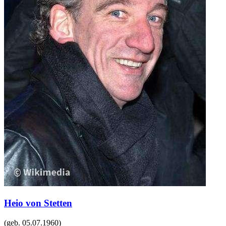
Heio von Stetten
(geb.
05.07.1960
)