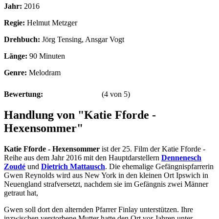
Jahr:
2016
Regie:
Helmut Metzger
Drehbuch:
Jörg Tensing, Ansgar Vogt
Länge:
90 Minuten
Genre:
Melodram
Bewertung:
(
4
von
5
)
Handlung von "Katie Fforde -
Hexensommer"
Katie Fforde - Hexensommer
ist der 25. Film der Katie Fforde -
Reihe aus dem Jahr 2016 mit den Hauptdarstellern
Dennenesch
Zoudé
und
Dietrich Mattausch
. Die ehemalige Gefängnispfarrerin
Gwen Reynolds wird aus New York in den kleinen Ort Ipswich in
Neuengland strafversetzt, nachdem sie im Gefängnis zwei Männer
getraut hat,
Gwen soll dort den alternden Pfarrer Finlay unterstützen. Ihre
inzwischen verstorbene Mutter hatte den Ort vor Jahren unter