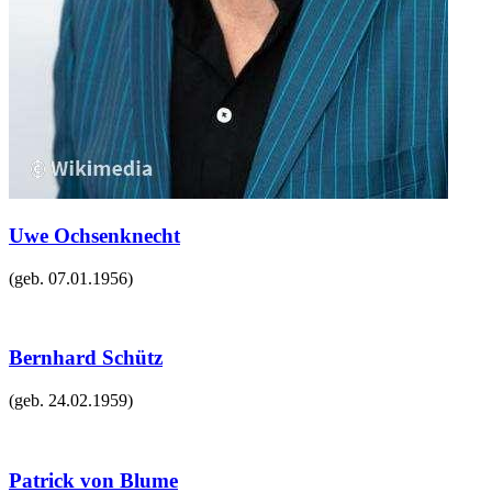
Uwe Ochsenknecht
(geb.
07.01.1956
)
Bernhard Schütz
(geb.
24.02.1959
)
Patrick von Blume