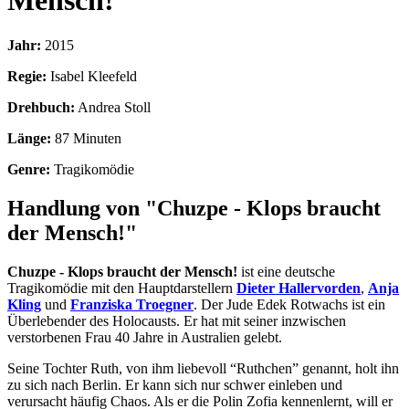
Mensch!
Jahr:
2015
Regie:
Isabel Kleefeld
Drehbuch:
Andrea Stoll
Länge:
87 Minuten
Genre:
Tragikomödie
Handlung von "Chuzpe - Klops braucht
der Mensch!"
Chuzpe - Klops braucht der Mensch!
ist eine deutsche
Tragikomödie mit den Hauptdarstellern
Dieter Hallervorden
,
Anja
Kling
und
Franziska Troegner
. Der Jude Edek Rotwachs ist ein
Überlebender des Holocausts. Er hat mit seiner inzwischen
verstorbenen Frau 40 Jahre in Australien gelebt.
Seine Tochter Ruth, von ihm liebevoll “Ruthchen” genannt, holt ihn
zu sich nach Berlin. Er kann sich nur schwer einleben und
verursacht häufig Chaos. Als er die Polin Zofia kennenlernt, will er