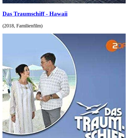
Das Traumschiff - Hawaii
(
2018
,
Familienfilm
)