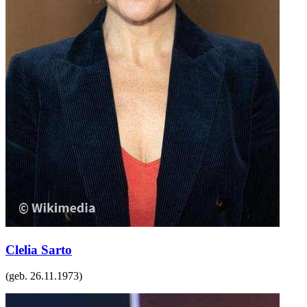
Clelia Sarto
(geb.
26.11.1973
)