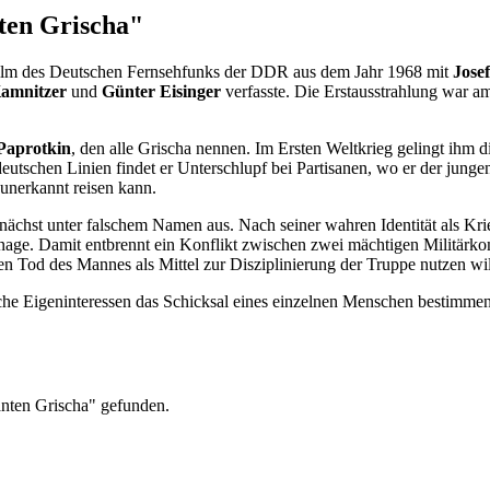
ten Grischa"
hfilm des Deutschen Fernsehfunks der DDR aus dem Jahr 1968 mit
Jose
amnitzer
und
Günter Eisinger
verfasste. Die Erstausstrahlung war 
 Paprotkin
, den alle Grischa nennen. Im Ersten Weltkrieg gelingt ihm d
eutschen Linien findet er Unterschlupf bei Partisanen, wo er der junge
 unerkannt reisen kann.
unächst unter falschem Namen aus. Nach seiner wahren Identität als Krie
pionage. Damit entbrennt ein Konflikt zwischen zwei mächtigen Militä
n Tod des Mannes als Mittel zur Disziplinierung der Truppe nutzen wil
ische Eigeninteressen das Schicksal eines einzelnen Menschen bestimme
anten Grischa" gefunden.