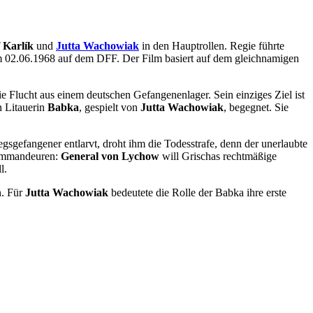
f Karlík
und
Jutta Wachowiak
in den Hauptrollen. Regie führte
am 02.06.1968 auf dem DFF. Der Film basiert auf dem gleichnamigen
ie Flucht aus einem deutschen Gefangenenlager. Sein einziges Ziel ist
n Litauerin
Babka
, gespielt von
Jutta Wachowiak
, begegnet. Sie
gsgefangener entlarvt, droht ihm die Todesstrafe, denn der unerlaubte
rkommandeuren:
General von Lychow
will Grischas rechtmäßige
l.
n. Für
Jutta Wachowiak
bedeutete die Rolle der Babka ihre erste