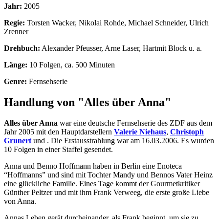
Jahr:
2005
Regie:
Torsten Wacker, Nikolai Rohde, Michael Schneider, Ulrich
Zrenner
Drehbuch:
Alexander Pfeusser, Arne Laser, Hartmit Block u. a.
Länge:
10 Folgen, ca. 500 Minuten
Genre:
Fernsehserie
Handlung von "Alles über Anna"
Alles über Anna
war eine deutsche Fernsehserie des ZDF aus dem
Jahr 2005 mit den Hauptdarstellern
Valerie Niehaus
,
Christoph
Grunert
und . Die Erstausstrahlung war am 16.03.2006. Es wurden
10 Folgen in einer Staffel gesendet.
Anna und Benno Hoffmann haben in Berlin eine Enoteca
“Hoffmanns” und sind mit Tochter Mandy und Bennos Vater Heinz
eine glückliche Familie. Eines Tage kommt der Gourmetkritiker
Günther Peltzer und mit ihm Frank Verweeg, die erste große Liebe
von Anna.
Annas Leben gerät durcheinander, als Frank beginnt, um sie zu