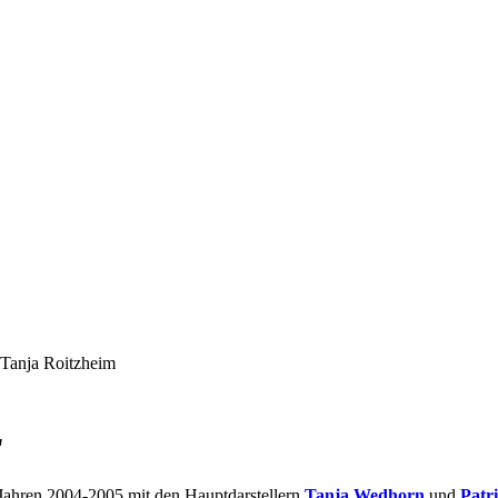
 Tanja Roitzheim
"
n Jahren 2004-2005 mit den Hauptdarstellern
Tanja Wedhorn
und
Patr