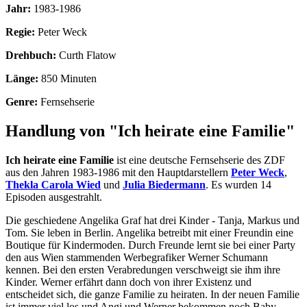
Jahr:
1983-1986
Regie:
Peter Weck
Drehbuch:
Curth Flatow
Länge:
850 Minuten
Genre:
Fernsehserie
Handlung von "Ich heirate eine Familie"
Ich heirate eine Familie
ist eine deutsche Fernsehserie des ZDF
aus den Jahren 1983-1986 mit den Hauptdarstellern
Peter Weck
,
Thekla Carola Wied
und
Julia Biedermann
. Es wurden 14
Episoden ausgestrahlt.
Die geschiedene Angelika Graf hat drei Kinder - Tanja, Markus und
Tom. Sie leben in Berlin. Angelika betreibt mit einer Freundin eine
Boutique für Kindermoden. Durch Freunde lernt sie bei einer Party
den aus Wien stammenden Werbegrafiker Werner Schumann
kennen. Bei den ersten Verabredungen verschweigt sie ihm ihre
Kinder. Werner erfährt dann doch von ihrer Existenz und
entscheidet sich, die ganze Familie zu heiraten. In der neuen Familie
ist immer viel los und Angi und Werner bekommen noch Baby