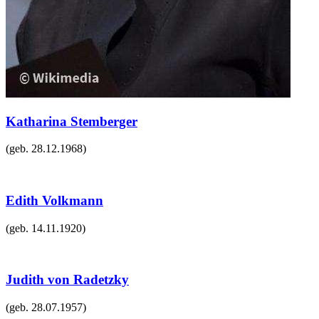
Katharina Stemberger
(geb.
28.12.1968
)
Edith Volkmann
(geb.
14.11.1920
)
Judith von Radetzky
(geb.
28.07.1957
)