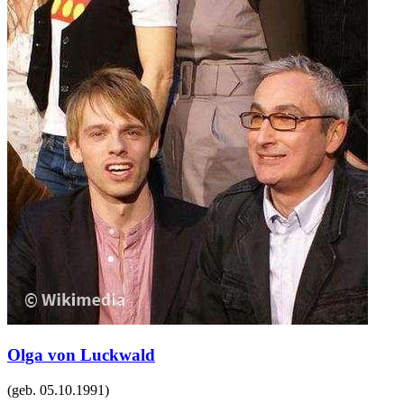
Olga von Luckwald
(geb.
05.10.1991
)