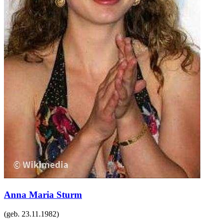
Anna Maria Sturm
(geb.
23.11.1982
)