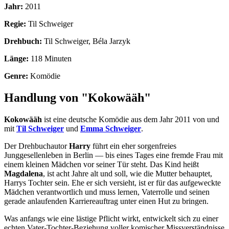
Jahr:
2011
Regie:
Til Schweiger
Drehbuch:
Til Schweiger, Béla Jarzyk
Länge:
118 Minuten
Genre:
Komödie
Handlung von "Kokowääh"
Kokowääh
ist eine deutsche Komödie aus dem Jahr 2011 von und
mit
Til Schweiger
und
Emma Schweiger
.
Der Drehbuchautor
Harry
führt ein eher sorgenfreies
Junggesellenleben in Berlin — bis eines Tages eine fremde Frau mit
einem kleinen Mädchen vor seiner Tür steht. Das Kind heißt
Magdalena
, ist acht Jahre alt und soll, wie die Mutter behauptet,
Harrys Tochter sein. Ehe er sich versieht, ist er für das aufgeweckte
Mädchen verantwortlich und muss lernen, Vaterrolle und seinen
gerade anlaufenden Karriereauftrag unter einen Hut zu bringen.
Was anfangs wie eine lästige Pflicht wirkt, entwickelt sich zu einer
echten Vater-Tochter-Beziehung voller komischer Missverständnisse