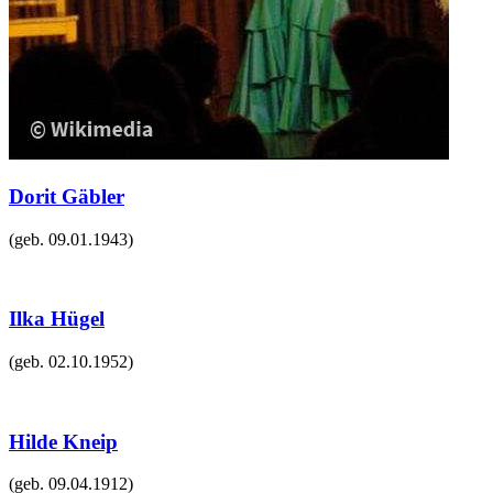
Dorit Gäbler
(geb.
09.01.1943
)
Ilka Hügel
(geb.
02.10.1952
)
Hilde Kneip
(geb.
09.04.1912
)