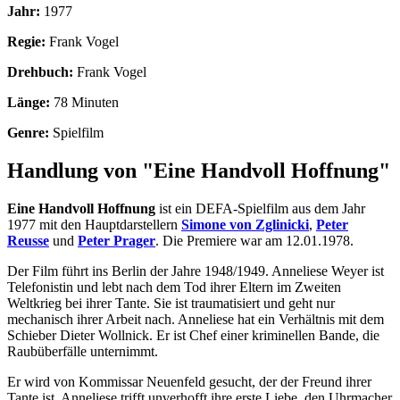
Jahr:
1977
Regie:
Frank Vogel
Drehbuch:
Frank Vogel
Länge:
78 Minuten
Genre:
Spielfilm
Handlung von "Eine Handvoll Hoffnung"
Eine Handvoll Hoffnung
ist ein DEFA-Spielfilm aus dem Jahr
1977 mit den Hauptdarstellern
Simone von Zglinicki
,
Peter
Reusse
und
Peter Prager
. Die Premiere war am 12.01.1978.
Der Film führt ins Berlin der Jahre 1948/1949. Anneliese Weyer ist
Telefonistin und lebt nach dem Tod ihrer Eltern im Zweiten
Weltkrieg bei ihrer Tante. Sie ist traumatisiert und geht nur
mechanisch ihrer Arbeit nach. Anneliese hat ein Verhältnis mit dem
Schieber Dieter Wollnick. Er ist Chef einer kriminellen Bande, die
Raubüberfälle unternimmt.
Er wird von Kommissar Neuenfeld gesucht, der der Freund ihrer
Tante ist. Anneliese trifft unverhofft ihre erste Liebe, den Uhrmacher