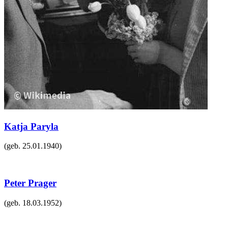
Katja Paryla
(geb.
25.01.1940
)
Peter Prager
(geb.
18.03.1952
)