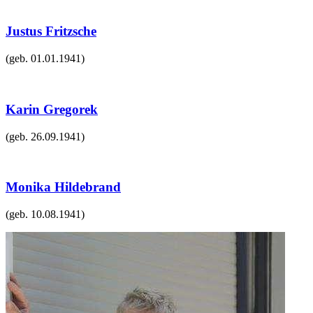
Justus Fritzsche
(geb.
01.01.1941
)
Karin Gregorek
(geb.
26.09.1941
)
Monika Hildebrand
(geb.
10.08.1941
)