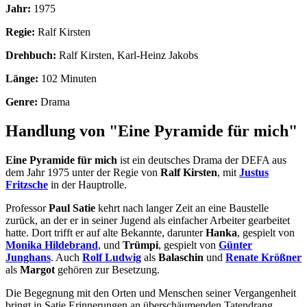
Jahr:
1975
Regie:
Ralf Kirsten
Drehbuch:
Ralf Kirsten, Karl-Heinz Jakobs
Länge:
102 Minuten
Genre:
Drama
Handlung von "Eine Pyramide für mich"
Eine Pyramide für mich
ist ein deutsches Drama der DEFA aus
dem Jahr 1975 unter der Regie von
Ralf Kirsten
, mit
Justus
Fritzsche
in der Hauptrolle.
Professor
Paul Satie
kehrt nach langer Zeit an eine Baustelle
zurück, an der er in seiner Jugend als einfacher Arbeiter gearbeitet
hatte. Dort trifft er auf alte Bekannte, darunter
Hanka
, gespielt von
Monika Hildebrand
, und
Trümpi
, gespielt von
Günter
Junghans
. Auch
Rolf Ludwig
als
Balaschin
und
Renate Krößner
als
Margot
gehören zur Besetzung.
Die Begegnung mit den Orten und Menschen seiner Vergangenheit
bringt in Satie Erinnerungen an überschäumenden Tatendrang,