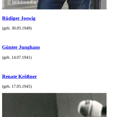
Rüdiger Joswig
(geb.
30.05.1949
)
Günter Junghans
(geb.
14.07.1941
)
Renate Krößner
(geb.
17.05.1945
)