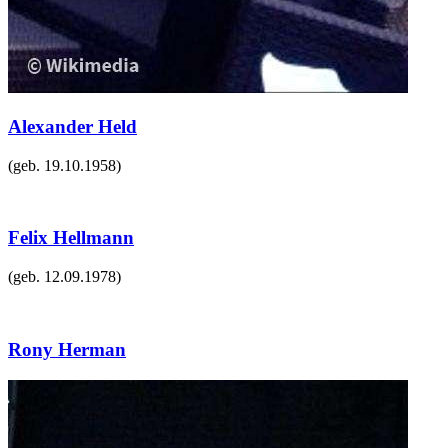
Alexander Held
(geb.
19.10.1958
)
Felix Hellmann
(geb.
12.09.1978
)
Rony Herman