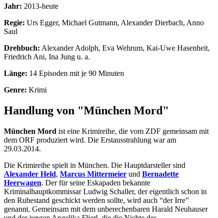
Jahr:
2013-heute
Regie:
Urs Egger, Michael Gutmann, Alexander Dierbach, Anno
Saul
Drehbuch:
Alexander Adolph, Eva Wehrum, Kai-Uwe Hasenheit,
Friedrich Ani, Ina Jung u. a.
Länge:
14 Episoden mit je 90 Minuten
Genre:
Krimi
Handlung von "München Mord"
München Mord
ist eine Krimireihe, die vom ZDF gemeinsam mit
dem ORF produziert wird. Die Erstausstrahlung war am
29.03.2014.
Die Krimireihe spielt in München. Die Hauptdarsteller sind
Alexander Held
,
Marcus Mittermeier
und
Bernadette
Heerwagen
. Der für seine Eskapaden bekannte
Kriminalhauptkommissar Ludwig Schaller, der eigentlich schon in
den Ruhestand geschickt werden sollte, wird auch “der Irre”
genannt. Gemeinsam mit dem unberechenbaren Harald Neuhauser
und der jungen Angelika Flierl, die die Nichte des