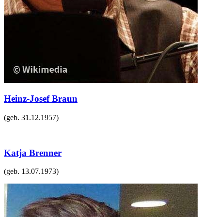
Heinz-Josef Braun
(geb.
31.12.1957
)
Katja Brenner
(geb.
13.07.1973
)