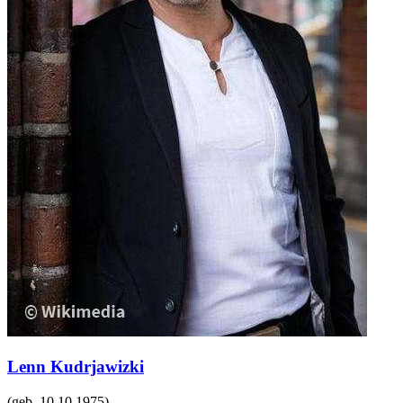
Lenn Kudrjawizki
(geb.
10.10.1975
)