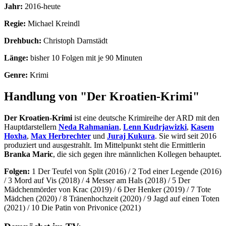
Jahr:
2016-heute
Regie:
Michael Kreindl
Drehbuch:
Christoph Darnstädt
Länge:
bisher 10 Folgen mit je 90 Minuten
Genre:
Krimi
Handlung von "Der Kroatien-Krimi"
Der Kroatien-Krimi
ist eine deutsche Krimireihe der ARD mit den
Hauptdarstellern
Neda Rahmanian
,
Lenn Kudrjawizki
,
Kasem
Hoxha
,
Max Herbrechter
und
Juraj Kukura
. Sie wird seit 2016
produziert und ausgestrahlt. Im Mittelpunkt steht die Ermittlerin
Branka Maric
, die sich gegen ihre männlichen Kollegen behauptet.
Folgen:
1 Der Teufel von Split (2016) / 2 Tod einer Legende (2016)
/ 3 Mord auf Vis (2018) / 4 Messer am Hals (2018) / 5 Der
Mädchenmörder von Krac (2019) / 6 Der Henker (2019) / 7 Tote
Mädchen (2020) / 8 Tränenhochzeit (2020) / 9 Jagd auf einen Toten
(2021) / 10 Die Patin von Privonice (2021)