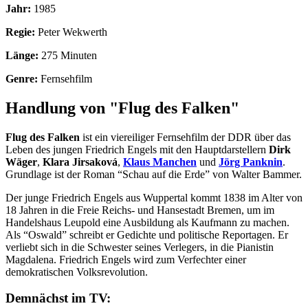
Jahr:
1985
Regie:
Peter Wekwerth
Länge:
275 Minuten
Genre:
Fernsehfilm
Handlung von "Flug des Falken"
Flug des Falken
ist ein viereiliger Fernsehfilm der DDR über das
Leben des jungen Friedrich Engels mit den Hauptdarstellern
Dirk
Wäger
,
Klara Jirsaková
,
Klaus Manchen
und
Jörg Panknin
.
Grundlage ist der Roman “Schau auf die Erde” von Walter Bammer.
Der junge Friedrich Engels aus Wuppertal kommt 1838 im Alter von
18 Jahren in die Freie Reichs- und Hansestadt Bremen, um im
Handelshaus Leupold eine Ausbildung als Kaufmann zu machen.
Als “Oswald” schreibt er Gedichte und politische Reportagen. Er
verliebt sich in die Schwester seines Verlegers, in die Pianistin
Magdalena. Friedrich Engels wird zum Verfechter einer
demokratischen Volksrevolution.
Demnächst im TV: