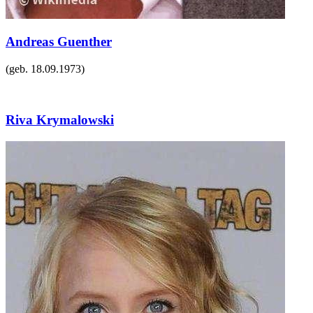
Andreas Guenther
(geb.
18.09.1973
)
Riva Krymalowski