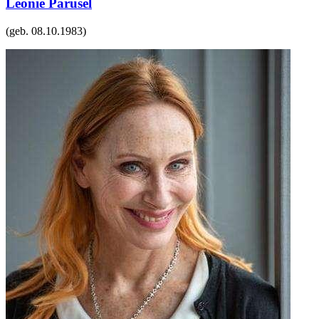
Leonie Parusel
(geb.
08.10.1983
)