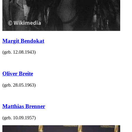
Margit Bendokat
(geb.
12.08.1943
)
Oliver Breite
(geb.
28.05.1963
)
Matthias Brenner
(geb.
10.09.1957
)