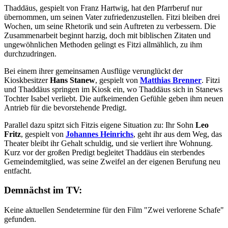
Thaddäus, gespielt von Franz Hartwig, hat den Pfarrberuf nur
übernommen, um seinen Vater zufriedenzustellen. Fitzi bleiben drei
Wochen, um seine Rhetorik und sein Auftreten zu verbessern. Die
Zusammenarbeit beginnt harzig, doch mit biblischen Zitaten und
ungewöhnlichen Methoden gelingt es Fitzi allmählich, zu ihm
durchzudringen.
Bei einem ihrer gemeinsamen Ausflüge verunglückt der
Kioskbesitzer
Hans Stanew
, gespielt von
Matthias Brenner
. Fitzi
und Thaddäus springen im Kiosk ein, wo Thaddäus sich in Stanews
Tochter Isabel verliebt. Die aufkeimenden Gefühle geben ihm neuen
Antrieb für die bevorstehende Predigt.
Parallel dazu spitzt sich Fitzis eigene Situation zu: Ihr Sohn
Leo
Fritz
, gespielt von
Johannes Heinrichs
, geht ihr aus dem Weg, das
Theater bleibt ihr Gehalt schuldig, und sie verliert ihre Wohnung.
Kurz vor der großen Predigt begleitet Thaddäus ein sterbendes
Gemeindemitglied, was seine Zweifel an der eigenen Berufung neu
entfacht.
Demnächst im TV:
Keine aktuellen Sendetermine für den Film "Zwei verlorene Schafe"
gefunden.