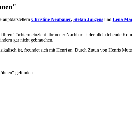
hnen"
Hauptdarstellern
Christine Neubauer
,
Stefan Jürgens
und
Lena Mac
it ihren Töchtern einzieht. Ihr neuer Nachbar ist der allein lebende K
indern gar nicht gebrauchen.
r musikalisch ist, freundet sich mit Henri an. Durch Zutun von Henris M
wöhnen" gefunden.