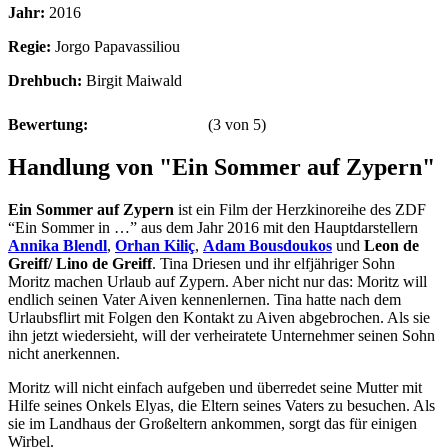
Jahr:
2016
Regie:
Jorgo Papavassiliou
Drehbuch:
Birgit Maiwald
Bewertung:
(
3
von
5
)
Handlung von "Ein Sommer auf Zypern"
Ein Sommer auf Zypern
ist ein Film der Herzkinoreihe des ZDF
“Ein Sommer in …” aus dem Jahr 2016 mit den Hauptdarstellern
Annika Blendl
,
Orhan Kiliç
,
Adam Bousdoukos
und
Leon de
Greiff/ Lino de Greiff
. Tina Driesen und ihr elfjähriger Sohn
Moritz machen Urlaub auf Zypern. Aber nicht nur das: Moritz will
endlich seinen Vater Aiven kennenlernen. Tina hatte nach dem
Urlaubsflirt mit Folgen den Kontakt zu Aiven abgebrochen. Als sie
ihn jetzt wiedersieht, will der verheiratete Unternehmer seinen Sohn
nicht anerkennen.
Moritz will nicht einfach aufgeben und überredet seine Mutter mit
Hilfe seines Onkels Elyas, die Eltern seines Vaters zu besuchen. Als
sie im Landhaus der Großeltern ankommen, sorgt das für einigen
Wirbel.