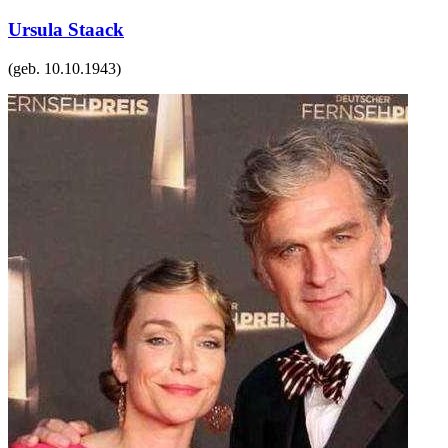
Ursula Staack
(geb.
10.10.1943
)