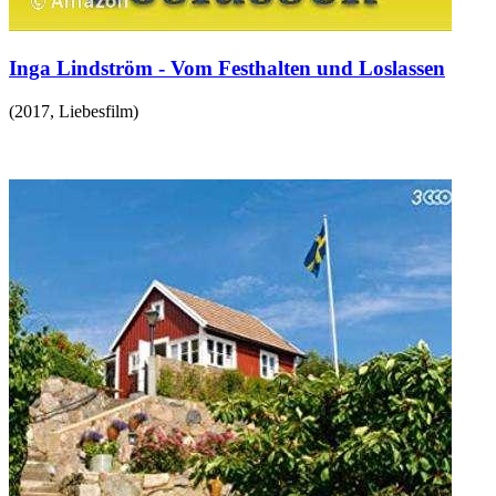
Inga Lindström - Vom Festhalten und Loslassen
(
2017
,
Liebesfilm
)