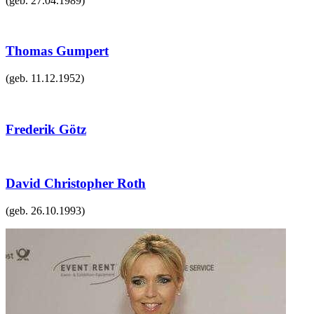
(geb.
27.04.1989
)
Thomas Gumpert
(geb.
11.12.1952
)
Frederik Götz
David Christopher Roth
(geb.
26.10.1993
)