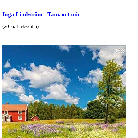
Inga Lindström - Tanz mit mir
(
2016
,
Liebesfilm
)