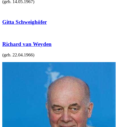
(geb.
14.05.1967
)
Gitta Schweighöfer
Richard van Weyden
(geb.
22.04.1966
)