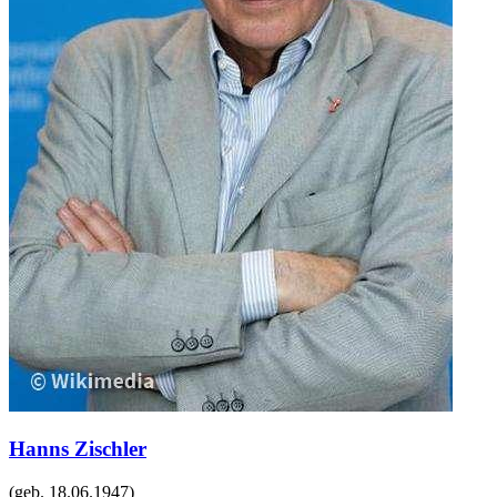
Hanns Zischler
(geb.
18.06.1947
)