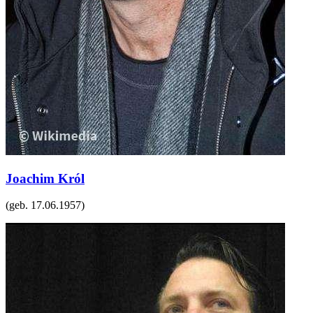
Joachim Król
(geb.
17.06.1957
)