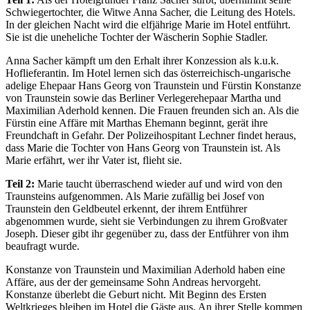
Schwiegertochter, die Witwe Anna Sacher, die Leitung des Hotels.
In der gleichen Nacht wird die elfjährige Marie im Hotel entführt.
Sie ist die uneheliche Tochter der Wäscherin Sophie Stadler.
Anna Sacher kämpft um den Erhalt ihrer Konzession als k.u.k.
Hoflieferantin. Im Hotel lernen sich das österreichisch-ungarische
adelige Ehepaar Hans Georg von Traunstein und Fürstin Konstanze
von Traunstein sowie das Berliner Verlegerehepaar Martha und
Maximilian Aderhold kennen. Die Frauen freunden sich an. Als die
Fürstin eine Affäre mit Marthas Ehemann beginnt, gerät ihre
Freundchaft in Gefahr. Der Polizeihospitant Lechner findet heraus,
dass Marie die Tochter von Hans Georg von Traunstein ist. Als
Marie erfährt, wer ihr Vater ist, flieht sie.
Teil 2:
Marie taucht überraschend wieder auf und wird von den
Traunsteins aufgenommen. Als Marie zufällig bei Josef von
Traunstein den Geldbeutel erkennt, der ihrem Entführer
abgenommen wurde, sieht sie Verbindungen zu ihrem Großvater
Joseph. Dieser gibt ihr gegenüber zu, dass der Entführer von ihm
beaufragt wurde.
Konstanze von Traunstein und Maximilian Aderhold haben eine
Affäre, aus der der gemeinsame Sohn Andreas hervorgeht.
Konstanze überlebt die Geburt nicht. Mit Beginn des Ersten
Weltkrieges bleiben im Hotel die Gäste aus. An ihrer Stelle kommen