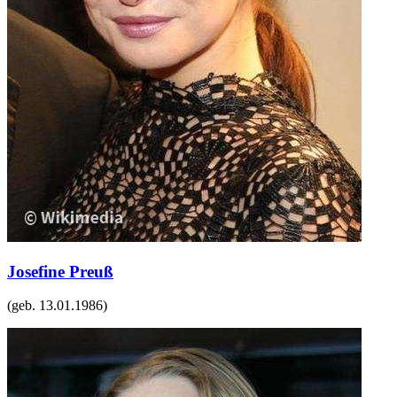
Josefine Preuß
(geb.
13.01.1986
)