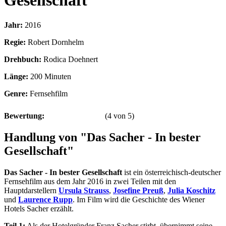
Gesellschaft
Jahr:
2016
Regie:
Robert Dornhelm
Drehbuch:
Rodica Doehnert
Länge:
200 Minuten
Genre:
Fernsehfilm
Bewertung:
(
4
von
5
)
Handlung von "Das Sacher - In bester
Gesellschaft"
Das Sacher - In bester Gesellschaft
ist ein österreichisch-deutscher
Fernsehfilm aus dem Jahr 2016 in zwei Teilen mit den
Hauptdarstellern
Ursula Strauss
,
Josefine Preuß
,
Julia Koschitz
und
Laurence Rupp
. Im Film wird die Geschichte des Wiener
Hotels Sacher erzählt.
Teil 1:
Als der Hotelgründer Franz Sacher stirbt, übernimmt seine